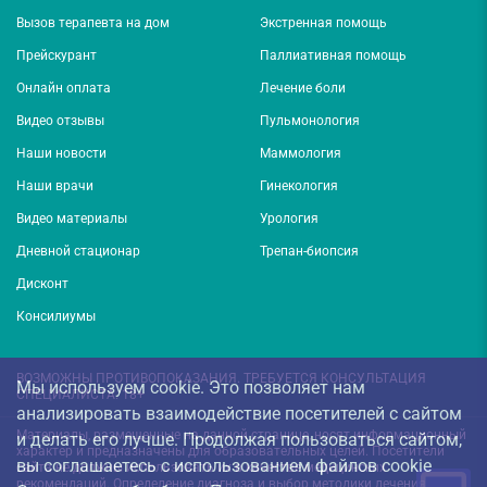
Вызов терапевта на дом
Экстренная помощь
Прейскурант
Паллиативная помощь
Онлайн оплата
Лечение боли
Видео отзывы
Пульмонология
Наши новости
Маммология
Наши врачи
Гинекология
Видео материалы
Урология
Дневной стационар
Трепан-биопсия
Дисконт
Консилиумы
ВОЗМОЖНЫ ПРОТИВОПОКАЗАНИЯ. ТРЕБУЕТСЯ КОНСУЛЬТАЦИЯ
Мы используем cookie. Это позволяет нам
СПЕЦИАЛИСТА. 18+
анализировать взаимодействие посетителей с сайтом
Материалы, размещенные на данной странице, носят информационный
и делать его лучше. Продолжая пользоваться сайтом,
характер и предназначены для образовательных целей. Посетители
вы соглашаетесь с использованием файлов cookie
сайта не должны использовать их в качестве медицинских
рекомендаций. Определение диагноза и выбор методики лечения