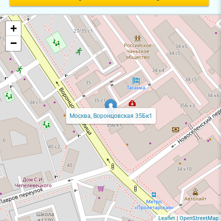
+
−
Москва, Воронцовская 35Бк1
Leaflet
|
OpenStreetMap