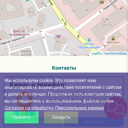
Leaflet
|
OpenStreetMap
Контакты
Мы используем cookie. Это позволяет нам
Адрес и телефон:
анализировать взаимодействие посетителей с сайтом
и делать его лучше. Продолжая пользоваться сайтом,
Телефон:
8(495)648-62-44
Москва,
ул. Воронцовская 35Б к1
вы соглашаетесь с использованием файлов cookie
Согласие на обработку Персональных данных
Принять
Закрыть
Онлайн запись
Позвонить